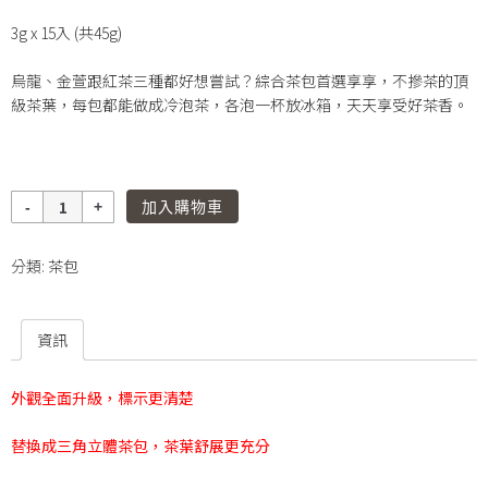
3g x 15入 (共45g)
烏龍、金萱跟紅茶三種都好想嘗試？綜合茶包首選享享，不摻茶的頂
級茶葉，每包都能做成冷泡茶，各泡一杯放冰箱，天天享受好茶香。
數
加入購物車
量
分類:
茶包
資訊
外觀全面升級，標示更清楚
替換成三角立體茶包，茶葉舒展更充分