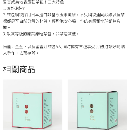
誓言成為地表最強茶包！三大特色
1. 冷熱泡皆可，
2. 茶包網袋採用日本進口非基改玉米纖維，不只網袋連同紗線以及茶
標都是可自然分解的材質。輕鬆泡安心喝，你的身體和地球都無負
擔。
3. 散茶等級的原葉原粒茶包，非茶渣茶梗。
烏龍，金萱，以及蜜香紅茶各5入 同時擁有三種享受 冷熱泡都好喝 職
人手作，去蕪存菁。
相關商品