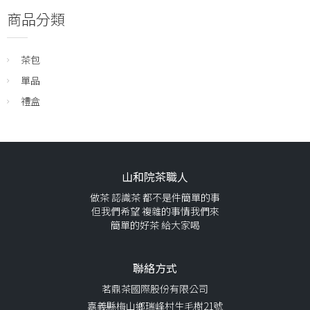
商品分類
茶包
單品
禮盒
山和院茶職人
做茶 認識茶 都不是件簡單的事
但我們希望 複雜的事情我們來
簡單的好茶 給大家喝
聯絡方式
茗鼎茶國際股份有限公司
嘉義縣梅山鄉瑞峰村生毛樹21號